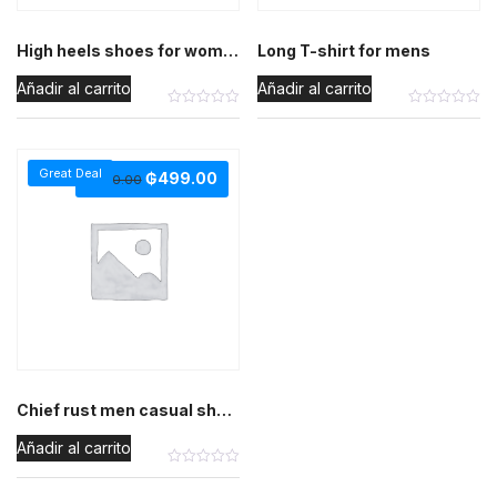
High heels shoes for womens
Long T-shirt for mens
Añadir al carrito
Añadir al carrito
Great Deal
₲
499.00
₲
500.00
Chief rust men casual shoes
Añadir al carrito