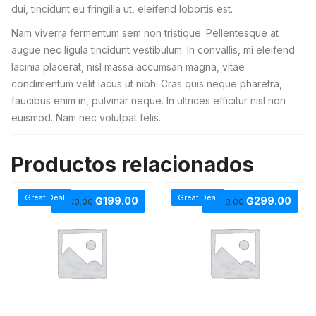
dui, tincidunt eu fringilla ut, eleifend lobortis est.
Nam viverra fermentum sem non tristique. Pellentesque at
augue nec ligula tincidunt vestibulum. In convallis, mi eleifend
lacinia placerat, nisl massa accumsan magna, vitae
condimentum velit lacus ut nibh. Cras quis neque pharetra,
faucibus enim in, pulvinar neque. In ultrices efficitur nisl non
euismod. Nam nec volutpat felis.
Productos relacionados
Great Deal
Great Deal
₲
199.00
₲
299.00
₲
200.00
₲
300.00