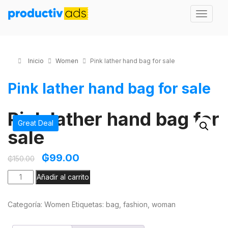
Inicio
Women
Pink lather hand bag for sale
Pink lather hand bag for sale
Pink lather hand bag for
Great Deal
sale
₲
99.00
₲
150.00
Añadir al carrito
Categoría:
Women
Etiquetas:
bag
,
fashion
,
woman