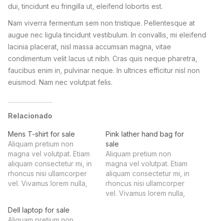
dui, tincidunt eu fringilla ut, eleifend lobortis est.
Nam viverra fermentum sem non tristique. Pellentesque at
augue nec ligula tincidunt vestibulum. In convallis, mi eleifend
lacinia placerat, nisl massa accumsan magna, vitae
condimentum velit lacus ut nibh. Cras quis neque pharetra,
faucibus enim in, pulvinar neque. In ultrices efficitur nisl non
euismod. Nam nec volutpat felis.
Relacionado
Mens T-shirt for sale
Pink lather hand bag for
Aliquam pretium non
sale
magna vel volutpat. Etiam
Aliquam pretium non
aliquam consectetur mi, in
magna vel volutpat. Etiam
rhoncus nisi ullamcorper
aliquam consectetur mi, in
vel. Vivamus lorem nulla,
rhoncus nisi ullamcorper
tristique vel magna at,
vel. Vivamus lorem nulla,
ornare vehicula lorem.
tristique vel magna at,
Dell laptop for sale
Pellentesque vel ex non
ornare vehicula lorem.
Aliquam pretium non