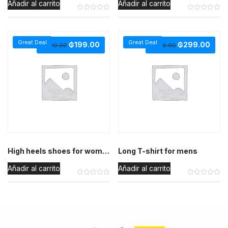
Añadir al carrito
Añadir al carrito
Great Deal
Great Deal
₲
199.00
₲
299.00
₲
200.00
₲
300.00
High heels shoes for womens
Long T-shirt for mens
Añadir al carrito
Añadir al carrito