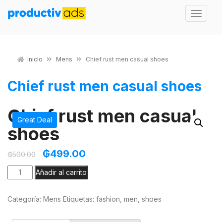
Inicio
Mens
Chief rust men casual shoes
Chief rust men casual shoes
Chief rust men casual
Great Deal
shoes
₲
499.00
₲
500.00
Añadir al carrito
Categoría:
Mens
Etiquetas:
fashion
,
men
,
shoes