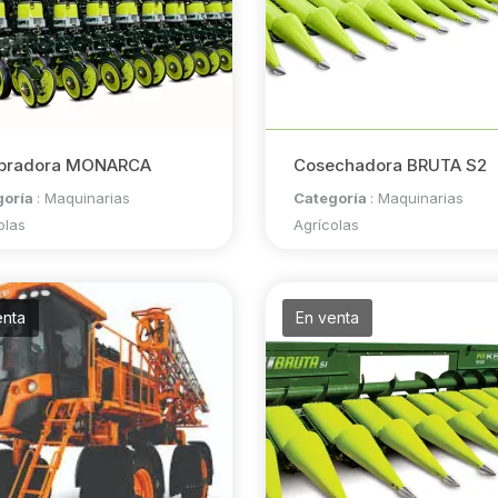
bradora MONARCA
Cosechadora BRUTA S2
goría
:
Maquinarias
Categoría
:
Maquinarias
olas
Agrícolas
enta
En venta